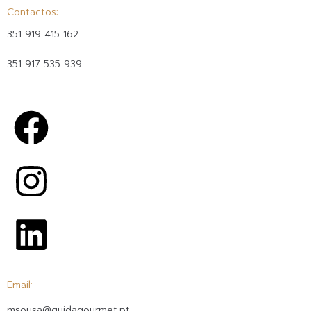
Contactos:
351 919 415 162
(chamada para rede móvel nacional)
351 917 535 939
(chamada para rede móvel nacional)
Email:
msousa@guidagourmet.pt