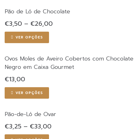
Pão de Ló de Chocolate
Price
€
3,50
–
€
26,00
range:
€3,50
This
VER OPÇÕES
through
product
€26,00
has
multiple
Ovos Moles de Aveiro Cobertos com Chocolate
variants.
Negro em Caixa Gourmet
The
options
€
13,00
may
be
This
VER OPÇÕES
chosen
product
on
has
the
multiple
Pão-de-Ló de Ovar
product
variants.
page
The
Price
€
3,25
–
€
33,00
range:
options
€3,25
This
may