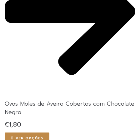
Ovos Moles de Aveiro Cobertos com Chocolate
Negro
€
1,80
This
VER OPÇÕES