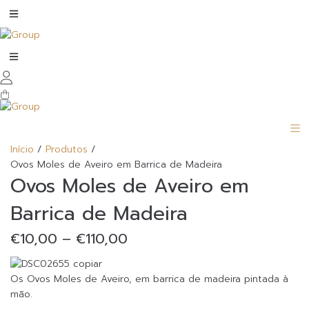
Início
/
Produtos
/
Ovos Moles de Aveiro em Barrica de Madeira
Ovos Moles de Aveiro em
Barrica de Madeira
Price
€
10,00
–
€
110,00
range:
€10,00
through
Os Ovos Moles de Aveiro, em barrica de madeira pintada à
€110,00
mão.