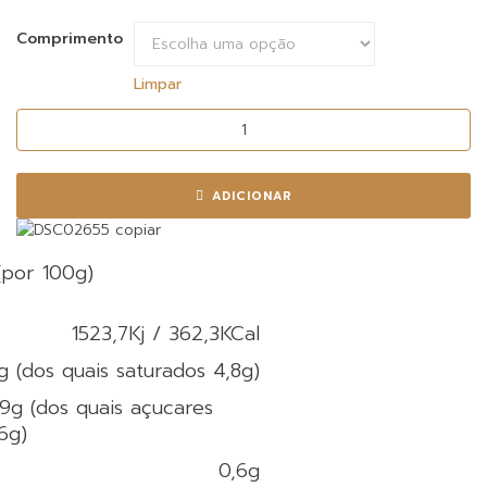
Comprimento
Limpar
Quantidade
de
Ovos
Moles
ADICIONAR
de
Aveiro
em
(por 100g)
Barrica
de
1523,7Kj / 362,3KCal
Madeira
g (dos quais saturados 4,8g)
,9g (dos quais açucares
6g)
0,6g