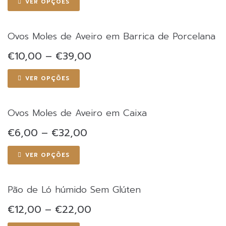
VER OPÇÕES
through
product
be
€33,00
has
chosen
multiple
on
Ovos Moles de Aveiro em Barrica de Porcelana
variants.
the
The
Price
€
10,00
–
€
39,00
product
range:
options
page
€10,00
This
may
VER OPÇÕES
through
product
be
€39,00
has
chosen
multiple
on
Ovos Moles de Aveiro em Caixa
variants.
the
The
Price
€
6,00
–
€
32,00
product
range:
options
page
€6,00
This
may
VER OPÇÕES
through
product
be
€32,00
has
chosen
multiple
on
Pão de Ló húmido Sem Glúten
variants.
the
The
Price
€
12,00
–
€
22,00
product
range:
options
page