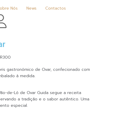
obre Nós
News
Contactos
ar
bris gastronómico de Ovar, confecionado com
mbalado à medida.
o Pão-de-Ló de Ovar Guida segue a receita
servando a tradição e o sabor autêntico. Uma
ento especial.