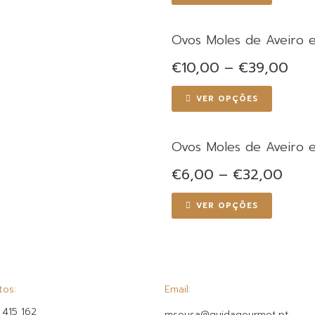
Ovos Moles de Aveiro 
€
10,00
–
€
39,00
VER OPÇÕES
Ovos Moles de Aveiro 
€
6,00
–
€
32,00
VER OPÇÕES
tos:
Email:
 415 162
msousa@guidagourmet.pt